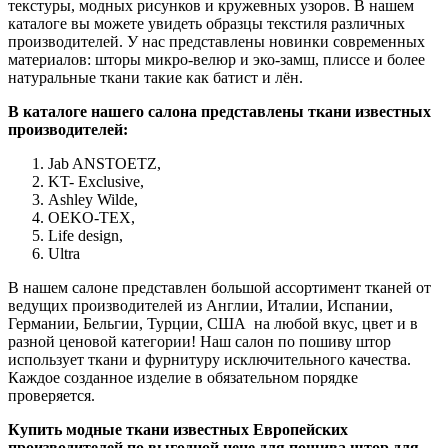
текстуры, модных рисунков и кружевных узоров. В нашем
каталоге вы можете увидеть образцы текстиля различных
производителей. У нас представлены новинки современных
материалов: шторы микро-велюр и эко-замш, плиссе и более
натуральные ткани такие как батист и лён.
В каталоге нашего салона представлены ткани известных
производителей:
Jab ANSTOETZ,
KT- Exclusive,
Ashley Wilde,
OEKO-TEX,
Life design,
Ultra
В нашем салоне представлен большой ассортимент тканей от
ведущих производителей из Англии, Италии, Испании,
Германии, Бельгии, Турции, США на любой вкус, цвет и в
разной ценовой категории! Наш салон по пошиву штор
использует ткани и фурнитуру исключительного качества.
Каждое созданное изделие в обязательном порядке
проверяется.
Купить модные ткани известных Европейских
производителей по выгодной цене для пошива штор для