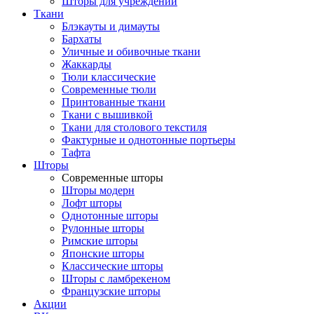
Шторы для учреждений
Ткани
Блэкауты и димауты
Бархаты
Уличные и обивочные ткани
Жаккарды
Тюли классические
Современные тюли
Принтованные ткани
Ткани с вышивкой
Ткани для столового текстиля
Фактурные и однотонные портьеры
Тафта
Шторы
Современные шторы
Шторы модерн
Лофт шторы
Однотонные шторы
Рулонные шторы
Римские шторы
Японские шторы
Классические шторы
Шторы с ламбрекеном
Французские шторы
Акции