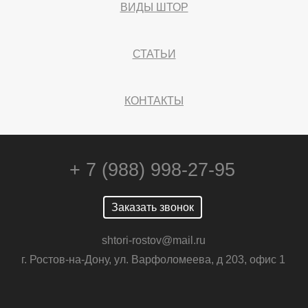
ВИДЫ ШТОР
СТАТЬИ
КОНТАКТЫ
+ 7 (988) 998-27-95
Заказать звонок
shtori-rostov@mail.ru
г. Ростов-на-Дону, ул. Варфоломеева, д 203, офис 1