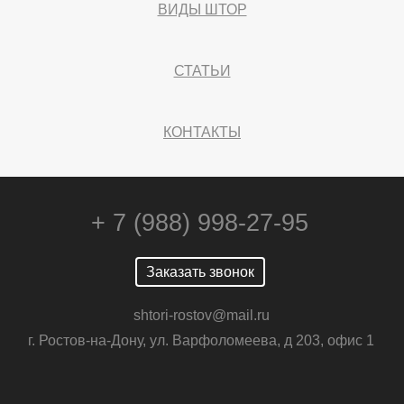
ВИДЫ ШТОР
СТАТЬИ
КОНТАКТЫ
+ 7 (988) 998-27-95
Заказать звонок
shtori-rostov@mail.ru
г. Ростов-на-Дону, ул. Варфоломеева, д 203, офис 1