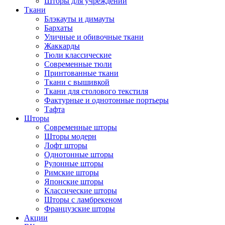
Шторы для учреждений
Ткани
Блэкауты и димауты
Бархаты
Уличные и обивочные ткани
Жаккарды
Тюли классические
Современные тюли
Принтованные ткани
Ткани с вышивкой
Ткани для столового текстиля
Фактурные и однотонные портьеры
Тафта
Шторы
Современные шторы
Шторы модерн
Лофт шторы
Однотонные шторы
Рулонные шторы
Римские шторы
Японские шторы
Классические шторы
Шторы с ламбрекеном
Французские шторы
Акции