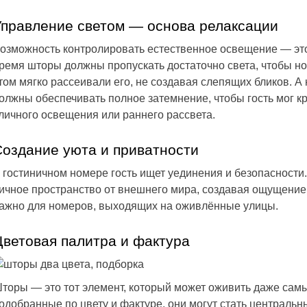
Управление светом — основа релаксации
озможность контролировать естественное освещение — это
ремя шторы должны пропускать достаточно света, чтобы но
том мягко рассеивали его, не создавая слепящих бликов. 
олжны обеспечивать полное затемнение, чтобы гость мог кр
личного освещения или раннего рассвета.
Создание уюта и приватности
 гостиничном номере гость ищет уединения и безопасност
ичное пространство от внешнего мира, создавая ощущение
ажно для номеров, выходящих на оживлённые улицы.
Цветовая палитра и фактура
торы — это тот элемент, который может оживить даже сам
одобранные по цвету и фактуре, они могут стать централь