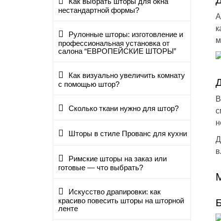
Как выбрать шторы для окна
нестандартной формы?
А
к
Рулонные шторы: изготовление и
м
профессиональная установка от
салона “ЕВРОПЕЙСКИЕ ШТОРЫ”
Как визуально увеличить комнату
с помощью штор?
В
Сколько ткани нужно для штор?
с
н
Шторы в стиле Прованс для кухни
Д
в
Римские шторы на заказ или
готовые — что выбрать?
Искусство драпировки: как
красиво повесить шторы на шторной
Б
ленте