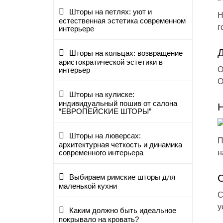
Шторы на петлях: уют и
Н
естественная эстетика современном
г
интерьере
Д
Шторы на кольцах: возвращение
аристократической эстетики в
О
интерьер
О
Шторы на кулиске:
индивидуальный пошив от салона
Н
“ЕВРОПЕЙСКИЕ ШТОРЫ”
Шторы на люверсах:
П
архитектурная четкость и динамика
н
современного интерьера
С
Выбираем римские шторы для
маленькой кухни
С
у
Каким должно быть идеальное
покрывало на кровать?