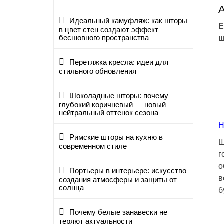
Идеальный камуфляж: как шторы
Е
в цвет стен создают эффект
бесшовного пространства
ш
Перетяжка кресла: идеи для
стильного обновления
Шоколадные шторы: почему
глубокий коричневый — новый
нейтральный оттенок сезона
Н
Римские шторы на кухню в
Ш
современном стиле
г
о
Портьеры в интерьере: искусство
в
создания атмосферы и защиты от
солнца
б
Почему белые занавески не
теряют актуальности