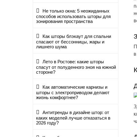
п
Не только окна: 5 неожиданных
н
способов использовать шторы для
в
зонирования пространства
Как шторы блэкаут для спальни
спасают от бессонницы, жары и
П
лишнего шума
в
Лето в Ростове: какие шторы
спасут от полуденного зноя на южной
стороне?
Д
Как автоматические карнизы и
шторы с электроприводом делают
жизнь комфортнее?
З
Антитренды в дизайне штор: от
к
каких моделей лучше отказаться в
ч
2026 году?