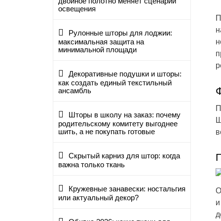
двойное полотно меняет сценарий
освещения
П
н
Рулонные шторы для лоджии:
н
максимальная защита на
минимальной площади
п
р
Декоративные подушки и шторы:
как создать единый текстильный
ансамбль
П
Шторы в школу на заказ: почему
Ш
родительскому комитету выгоднее
шить, а не покупать готовые
в
Скрытый карниз для штор: когда
важна только ткань
Кружевные занавески: ностальгия
О
или актуальный декор?
и
д