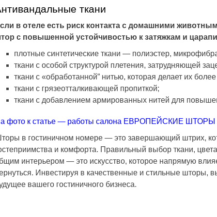
Антивандальные ткани
сли в отеле есть риск контакта с домашними животным
тор с повышенной устойчивостью к затяжкам и царап
плотные синтетические ткани — полиэстер, микрофибр
ткани с особой структурой плетения, затрудняющей зац
ткани с «обработанной” нитью, которая делает их более
ткани с грязеотталкивающей пропиткой;
ткани с добавлением армированных нитей для повышен
а фото к статье — работы салона ЕВРОПЕЙСКИЕ ШТОРЫ
торы в гостиничном номере — это завершающий штрих, ко
остеприимства и комфорта. Правильный выбор ткани, цвета,
бщим интерьером — это искусство, которое напрямую влияе
ернуться. Инвестируя в качественные и стильные шторы, в
удущее вашего гостиничного бизнеса.