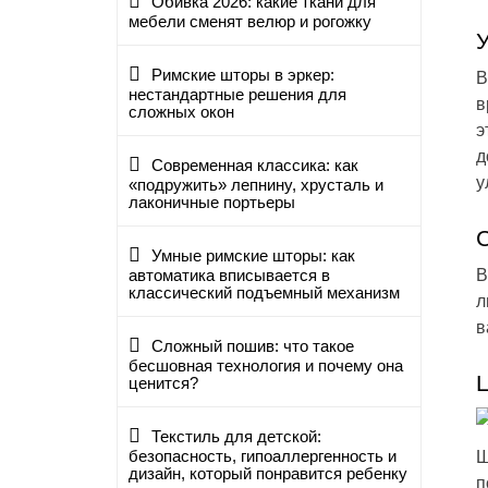
Обивка 2026: какие ткани для
мебели сменят велюр и рогожку
Римские шторы в эркер:
В
нестандартные решения для
в
сложных окон
э
д
Современная классика: как
у
«подружить» лепнину, хрусталь и
лаконичные портьеры
Умные римские шторы: как
В
автоматика вписывается в
классический подъемный механизм
л
в
Сложный пошив: что такое
бесшовная технология и почему она
ценится?
Текстиль для детской:
безопасность, гипоаллергенность и
Ш
дизайн, который понравится ребенку
п