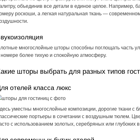
алитру, объединив все детали в единое целое. Например, 
омеру роскоши, а легкая натуральная ткань — современн
оздушности.
Звукоизоляция
лотные многослойные шторы способны поглощать часть ули
 номере более тихую и спокойную атмосферу.
Какие шторы выбрать для разных типов гос
ля отелей класса люкс
десь уместны многослойные композиции, дорогие ткани с бл
лассические портьеры в сочетании с воздушным тюлем. Цв
асто с использованием золотых, серебряных или глубоких в
Для современных бутик-отелей