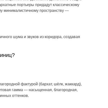
бархатные портьеры придадут классическому
ому минималистичному пространству —
чного шума и звуков из коридора, создавая
тиниц?
агородной фактурой (бархат, шёлк, жаккард),
етовая гамма — насыщенная, благородная,
инных оттенков.