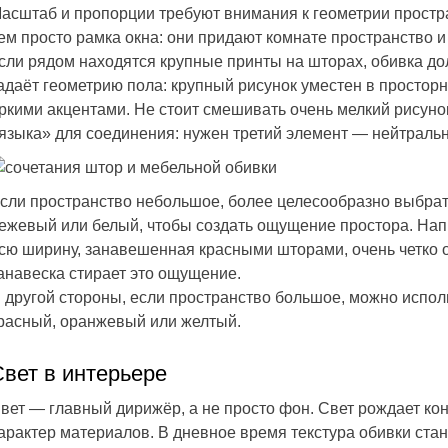
асштаб и пропорции требуют внимания к геометрии простр
ем просто рамка окна: они придают комнате пространство 
сли рядом находятся крупные принты на шторах, обивка до
адаёт геометрию пола: крупный рисунок уместен в просторн
ркими акцентами. Не стоит смешивать очень мелкий рисунок
языка» для соединения: нужен третий элемент — нейтральн
сли пространство небольшое, более целесообразно выбрать
ежевый или белый, чтобы создать ощущение простора. Напр
сю ширину, занавешенная красными шторами, очень четко об
анавеска стирает это ощущение.
 другой стороны, если пространство большое, можно исполь
расный, оранжевый или желтый.
Свет в интерьере
вет — главный дирижёр, а не просто фон. Свет рождает кон
арактер материалов. В дневное время текстура обивки ста