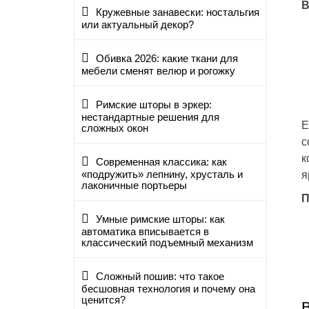
В
Кружевные занавески: ностальгия
или актуальный декор?
Обивка 2026: какие ткани для
мебели сменят велюр и рогожку
Римские шторы в эркер:
нестандартные решения для
Е
сложных окон
с
к
Современная классика: как
«подружить» лепнину, хрусталь и
я
лаконичные портьеры
П
Умные римские шторы: как
автоматика вписывается в
классический подъемный механизм
Сложный пошив: что такое
бесшовная технология и почему она
ценится?