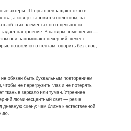
авные актёры. Шторы превращают окно в
ства, а ковер становится полотном, на
ть об этих элементах по отдельности:
и задает настроение. В каждом помещении —
ругом они напоминают вечерний шелест
орые позволяют оттенкам говорить без слов,
 не обязан быть буквальным повторением:
 чтобы не перегрузить глаз и не потерять
т ткань в зеркало или туман. Утреннее
черний люминесцентный свет — резче
д дневную сцену: чем ближе к естественной
нию.