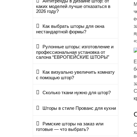
Антитренды в дизайне штор: от
М
каких моделей лучше отказаться в
2026 году?
ч
е
з
Как выбрать шторы для окна
нестандартной формы?
я
«
Рулонные шторы: изготовление и
профессиональная установка от
салона “ЕВРОПЕЙСКИЕ ШТОРЫ”
Е
б
Как визуально увеличить комнату
в
с помощью штор?
з
С
Сколько ткани нужно для штор?
к
Шторы в стиле Прованс для кухни
Римские шторы на заказ или
С
готовые — что выбрать?
х