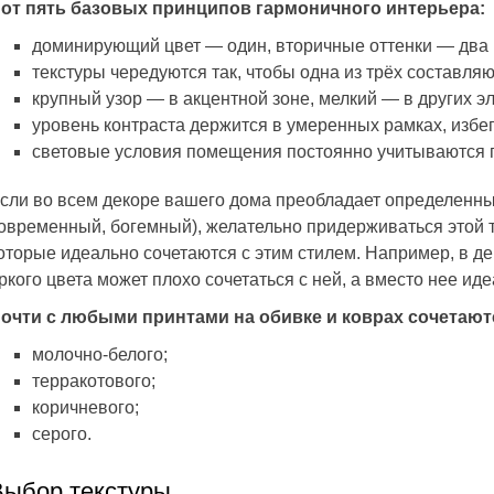
от пять базовых принципов гармоничного интерьера:
доминирующий цвет — один, вторичные оттенки — два
текстуры чередуются так, чтобы одна из трёх составля
крупный узор — в акцентной зоне, мелкий — в других э
уровень контраста держится в умеренных рамках, избег
световые условия помещения постоянно учитываются 
сли во всем декоре вашего дома преобладает определенны
овременный, богемный), желательно придерживаться этой т
оторые идеально сочетаются с этим стилем. Например, в д
ркого цвета может плохо сочетаться с ней, а вместо нее и
очти с любыми принтами на обивке и коврах сочетаю
молочно-белого;
терракотового;
коричневого;
серого.
Выбор текстуры