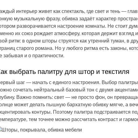
аждый интерьер живет как спектакль, где свет и тень — гл
онкую музыкальную фразу, обивка задаёт характер простран
отором разворачивается настроение комнаты. Не стоит дума
менно их союз рождает атмосферу, которая держит взгляд 
вой ритм: в одном шторы струятся как утренний туман, в д
траниц старого романа. Но у любого ритма есть законы, кот
е забывая и о практичности.
Как выбрать палитру для штор и текстиля
ервый шаг — начать с единого настроения. Выбор палитры
ожно сочетать нейтральный базовый тон с двумя акцентами,
лубину. Важно помнить: свет — не просто фон, он превращае
олнце может делать пышную бархатную обивку мягче, а ве
кцентировать контуры. Поэтому палитра подстраивается по
емпературе, тем точнее можно рассчитать контраст и гармо