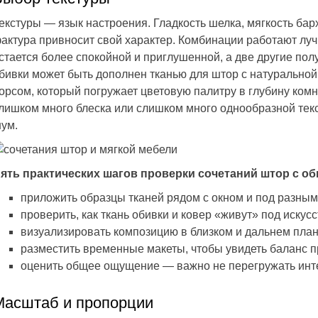
екстуры — язык настроения. Гладкость шелка, мягкость бар
актура привносит свой характер. Комбинации работают луч
стается более спокойной и приглушенной, а две другие по
бивки может быть дополнен тканью для штор с натуральной 
орсом, который погружает цветовую палитру в глубину ком
лишком много блеска или слишком много однообразной тек
ум.
ять практических шагов проверки сочетаний штор с об
приложить образцы тканей рядом с окном и под разны
проверить, как ткань обивки и ковер «живут» под искус
визуализировать композицию в близком и дальнем плане
разместить временные макеты, чтобы увидеть баланс 
оценить общее ощущение — важно не перегружать интер
Масштаб и пропорции