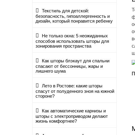
Т
Текстиль для детской:
безопасность, гипоаллергенность и
ф
дизайн, который понравится ребенку
о
о
Не только окна: 5 неожиданных
в
способов использовать шторы для
с
зонирования пространства
ш
Как шторы блэкаут для спальни
спасают от бессонницы, жары и
лишнего шума
П
Лето в Ростове: какие шторы
спасут от полуденного зноя на южной
стороне?
Как автоматические карнизы и
шторы с электроприводом делают
жизнь комфортнее?