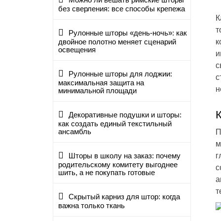
Можно ли вешать римские шторы
без сверления: все способы крепежа
К
т
Рулонные шторы «день-ночь»: как
к
двойное полотно меняет сценарий
освещения
и
с
Рулонные шторы для лоджии:
с
максимальная защита на
н
минимальной площади
Декоративные подушки и шторы:
как создать единый текстильный
ансамбль
П
м
г
Шторы в школу на заказ: почему
родительскому комитету выгоднее
с
шить, а не покупать готовые
а
т
Скрытый карниз для штор: когда
важна только ткань