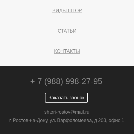
ВИДЫ ШТОР
СТАТЬИ
КОНТАКТЫ
+ 7 (988) 998-27-95
Заказать звонок
shtori-rostov@mail.ru
г. Ростов-на-Дону, ул. Варфоломеева, д 203, офис 1