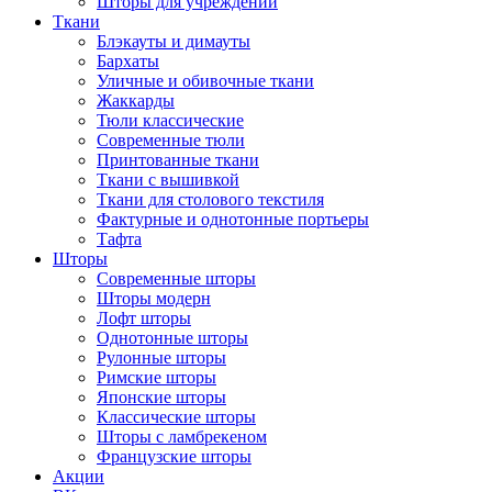
Шторы для учреждений
Ткани
Блэкауты и димауты
Бархаты
Уличные и обивочные ткани
Жаккарды
Тюли классические
Современные тюли
Принтованные ткани
Ткани с вышивкой
Ткани для столового текстиля
Фактурные и однотонные портьеры
Тафта
Шторы
Современные шторы
Шторы модерн
Лофт шторы
Однотонные шторы
Рулонные шторы
Римские шторы
Японские шторы
Классические шторы
Шторы с ламбрекеном
Французские шторы
Акции