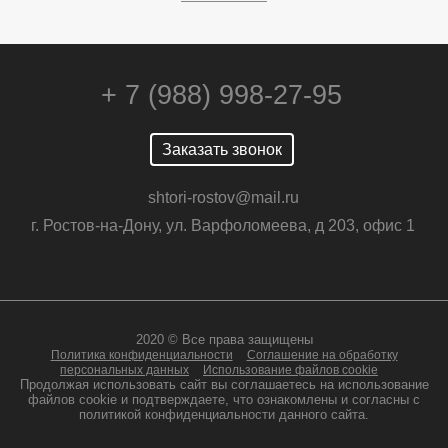
+ 7 (988) 998-27-95
Заказать звонок
shtori-rostov@mail.ru
г. Ростов-на-Дону, ул. Варфоломеева, д 203, офис 1
2020 © Все права защищены
Политика конфиденциальности
Соглашение на обработку
персональных данных
Использование файлов cookie
Продолжая использовать сайт вы соглашаетесь на использование
файлов cookie и подтверждаете, что ознакомлены и согласны с
политикой конфиденциальности данного сайта.