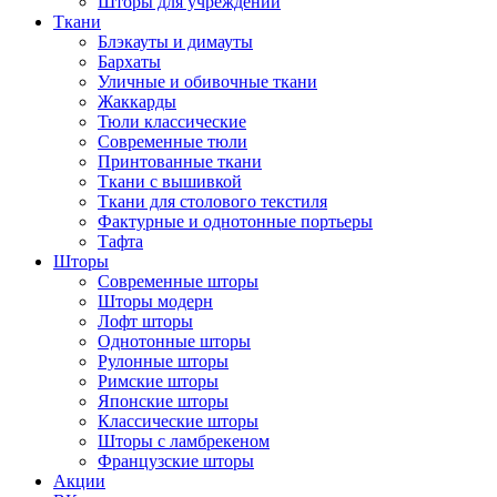
Шторы для учреждений
Ткани
Блэкауты и димауты
Бархаты
Уличные и обивочные ткани
Жаккарды
Тюли классические
Современные тюли
Принтованные ткани
Ткани с вышивкой
Ткани для столового текстиля
Фактурные и однотонные портьеры
Тафта
Шторы
Современные шторы
Шторы модерн
Лофт шторы
Однотонные шторы
Рулонные шторы
Римские шторы
Японские шторы
Классические шторы
Шторы с ламбрекеном
Французские шторы
Акции